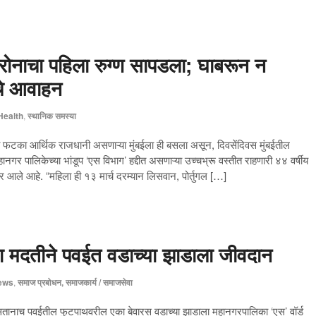
ोनाचा पहिला रुग्ण सापडला; घाबरून न
ाचे आवाहन
Health
,
स्थानिक समस्या
 फटका आर्थिक राजधानी असणाऱ्या मुंबईला ही बसला असून, दिवसेंदिवस मुंबईतील
महानगर पालिकेच्या भांडूप ‘एस विभाग’ हद्दीत असणाऱ्या उच्चभ्रू वस्तीत राहणारी ४४ वर्षीय
 आले आहे. “महिला ही १३ मार्च दरम्यान लिसवान, पोर्तुगल […]
्या मदतीने पवईत वडाच्या झाडाला जीवदान
ews
,
समाज प्रबोधन, समाजकार्य / समाजसेवा
ानाच पवईतील फुटपाथवरील एका बेवारस वडाच्या झाडाला महानगरपालिका ‘एस’ वॉर्ड