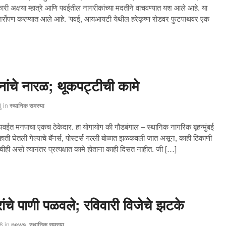
कारी अक्षया म्हात्रे आणि पवईतील नागरीकांच्या मदतीने वाचवण्यात यश आले आहे. या
त पुनर्रोपण करण्यात आले आहे. ‘पवई, आयआयटी येथील हरेकृष्ण रोडवर फुटपाथवर एक
ांचे नारळ; थूकपट्टीची कामे
8
in
स्थानिक समस्या
न पवईत मनपाचा एकच ठेकेदार. हा योगायोग की गौडबंगाल – स्थानिक नागरिक बृहन्मुंबई
ाती घेतली गेल्याचे बॅनर्स, पोस्टर्स गल्ली बोळात झळकवली जात असून, काही ठिकाणी
ीही असो त्यानंतर प्रत्यक्षात कामे होताना काही दिसत नाहीत. जी […]
ंचे पाणी पळवले; रविवारी विजेचे झटके
8
in
news
,
स्थानिक समस्या