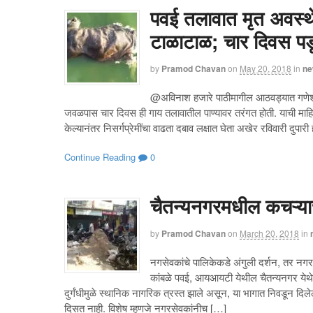
पवई तलावात मृत अवस्थ
टाळाटाळ; चार दिवस पडून 
by
Pramod Chavan
on
May 20, 2018
in
ne
@अविनाश हजारे पाठीमागील आठवड्यात गणे
जवळपास चार दिवस ही गाय तलावातील पाण्यावर तरंगत होती. याची माहिती 
केल्यानंतर निसर्गप्रेमींचा वाढता दबाव लक्षात घेता अखेर रविवारी दुपार
Continue Reading
0
चैतन्यनगरमधील कचऱ्याच्
by
Pramod Chavan
on
March 20, 2018
in
नगसेवकांचे पालिकेकडे अंगुली दर्शन, तर नगर
कांबळे पवई, आयआयटी येथील चैतन्यनगर येथे गे
दुर्गंधीमुळे स्थानिक नागरिक त्रस्त झाले असून, या भागात निवडून दि
दिसत नाही. विशेष म्हणजे नगरसेवकांनीच […]