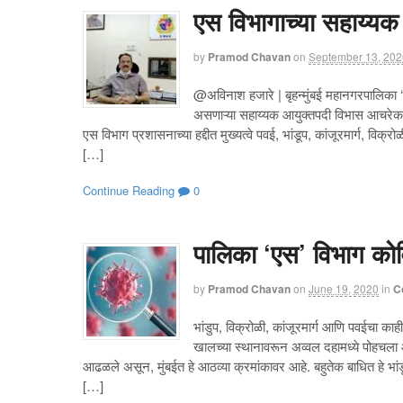
एस विभागाच्या सहाय्य
by
Pramod Chavan
on
September 13, 202
@अविनाश हजारे | बृहन्मुंबई महानगरपालिका ‘ए
असणाऱ्या सहाय्यक आयुक्तपदी विभास आचरेकर य
एस विभाग प्रशासनाच्या हद्दीत मुख्यत्वे पवई, भांडूप, कांजूरमार्ग, विक
[…]
Continue Reading
0
पालिका ‘एस’ विभाग कोव
by
Pramod Chavan
on
June 19, 2020
in
C
भांडुप, विक्रोळी, कांजूरमार्ग आणि पवईचा 
खालच्या स्थानावरून अव्वल दहामध्ये पोहचला
आढळले असून, मुंबईत हे आठव्या क्रमांकावर आहे. बहुतेक बाधित हे भा
[…]