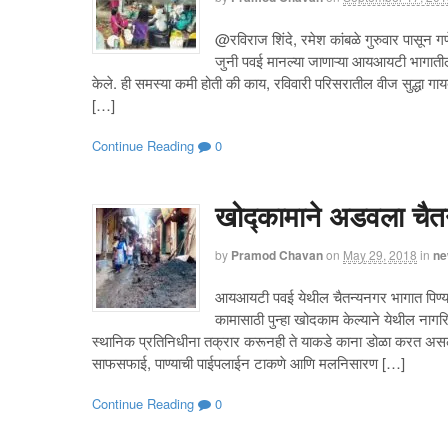
@रविराज शिंदे, रमेश कांबळे गुरुवार पासून
जुनी पवई मानल्या जाणाऱ्या आयआयटी भागातील 
केले. ही समस्या कमी होती की काय, रविवारी परिसरातील वीज सुद्धा ग
[…]
Continue Reading
0
खोद्कामाने अडवला चैतन
by
Pramod Chavan
on
May 29, 2018
in
ne
आयआयटी पवई येथील चैतन्यनगर भागात पिण्याच्
कामासाठी पुन्हा खोदकाम केल्याने येथील नागरि
स्थानिक प्रतिनिधीना तक्रार करूनही ते याकडे काना डोळा करत असल
साफसफाई, पाण्याची पाईपलाईन टाकणे आणि मलनिसारण […]
Continue Reading
0