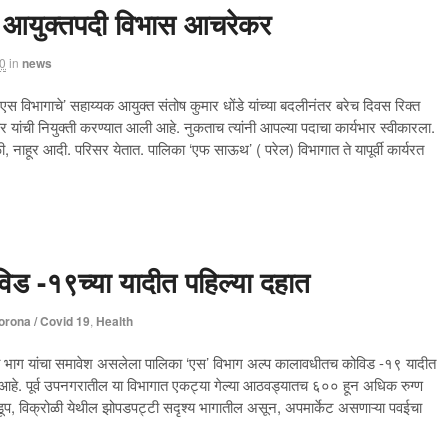
क आयुक्तपदी विभास आचरेकर
0
in
news
स विभागाचे’ सहाय्यक आयुक्त संतोष कुमार धोंडे यांच्या बदलीनंतर बरेच दिवस रिक्त
ांची नियुक्ती करण्यात आली आहे. नुकताच त्यांनी आपल्या पदाचा कार्यभार स्वीकारला.
्रोळी, नाहूर आदी. परिसर येतात. पालिका ‘एफ साऊथ’ ( परेल) विभागात ते यापूर्वी कार्यरत
िड -१९च्या यादीत पहिल्या दहात
orona / Covid 19
,
Health
काही भाग यांचा समावेश असलेला पालिका ‘एस’ विभाग अल्प कालावधीतच कोविड -१९ यादीत
 आहे. पूर्व उपनगरातील या विभागात एकट्या गेल्या आठवड्यातच ६०० हून अधिक रुग्ण
ंडूप, विक्रोळी येथील झोपडपट्टी सदृश्य भागातील असून, अपमार्केट असणाऱ्या पवईचा