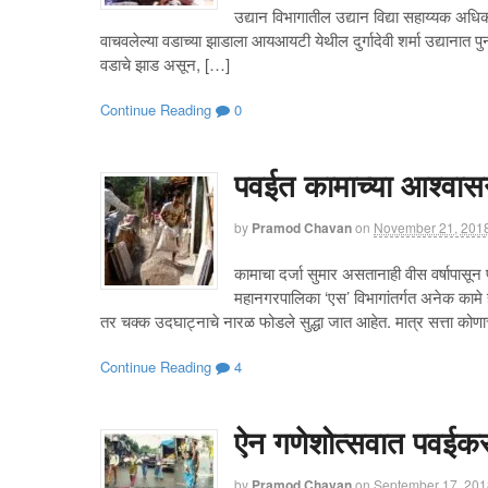
उद्यान विभागातील उद्यान विद्या सहाय्यक अधि
वाचवलेल्या वडाच्या झाडाला आयआयटी येथील दुर्गादेवी शर्मा उद्याना
वडाचे झाड असून, […]
Continue Reading
0
पवईत कामाच्या आश्वासन
by
Pramod Chavan
on
November 21, 201
कामाचा दर्जा सुमार असतानाही वीस वर्षापासू
महानगरपालिका ‘एस’ विभागांतर्गत अनेक कामे ह
तर चक्क उदघाट्नाचे नारळ फोडले सुद्धा जात आहेत. मात्र सत्ता कोणाच
Continue Reading
4
ऐन गणेशोत्सवात पवईकरा
by
Pramod Chavan
on
September 17, 201