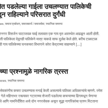
ेत पडलेल्या गाईला उचलण्यात पालिकेची
राहिल्याने परिसरात दुर्गंधी
ws
,
समाज प्रबोधन, समाजकार्य / समाजसेवा
,
स्थानिक समस्या
शनगर विसर्जन घाटाजवळ पवई तलावात एक गाय मृत अवस्थेत आढळून आली होती.
पालिकेला देवूनही पालिकेने मात्र याकडे साफ दुर्लक्ष केले होते. बरीच टाळाटाळ
ी ही गाय पालिकेच्या घनकचरा विभागाने कोरा केंद्राच्या साहय्याने […]
या प्रश्नामुळे नागरिक त्रस्त
news
,
स्थानिक समस्या
सेवकांनीच कचरा उचलण्यास मनाई केली असल्याचे पालिका अधिकाऱ्यांचे म्हणणे. रमेश
ले महिनाभर रस्त्यावर गटाराच्या शेजारी पडलेल्या कचऱ्याच्या ढिगामधून येणाऱ्या
लेले आणि नामनिर्देशित असे दोन नगरसेवक असून सुद्धा नागरिकांचा प्रश्न मिटताना