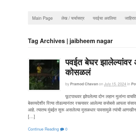
Main Page
लेख / चर्चासत्र
पवईचा अवलिया
जाहिर
Tag Archives | jaibheem nagar
पवईत बेघर झालेल्यांवर
कोसळलं
by
Pramod Chavan
on
July 15, 2024
in
Po
फूटपाथवर झोपलेल्या दोन लहान मुलांना वाचव
बेकायदेशीर रित्या तोडल्यानंतर रस्त्यावर आलेल्या कसेबसे आपला स
आहे. त्यातच मुंबईत सुरू असलेल्या मुसळधार पावसामुळे त्यांची आणखीन
[…]
Continue Reading
0