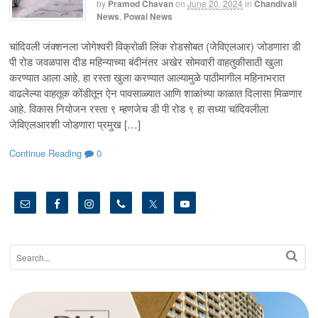
by
Pramod Chavan
on
June 20, 2024
in
Chandivali
News
,
Powai News
चांदिवली जंक्शनला जोगेश्वरी विक्रोळी लिंक रोडसोबत (जेविएलआर) जोडणारा डी
पी रोड जवळपास दीड महिन्याच्या बंदीनंतर अखेर सोमवारी वाहतुकीसाठी खुला
करण्यात आला आहे. हा रस्ता खुला करण्यात आल्यामुळे पाठीमागील महिनाभरात
वाढलेल्या वाहतूक कोंडीतून ऐन पावसाळ्यात आणि शाळांच्या काळात दिलासा मिळणार
आहे. विकास नियोजन रस्ता ९ म्हणजेच डी पी रोड ९ हा सध्या चांदिवलीला
जेविएलआरशी जोडणारा प्रमुख […]
Continue Reading
0