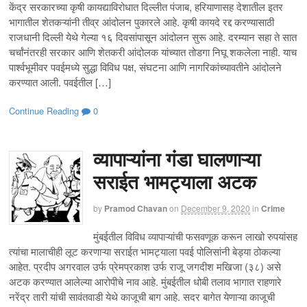
केंद्र सरकारच्या कृषी कायद्याविरोधात दिल्लीत पंजाब, हरियाणासह देशातील इतर
भागातील शेतकऱ्यांनी तीव्र आंदोलन पुकारले आहे. कृषी कायदे रद्द करण्यासाठी
राजधानी दिल्ली येथे गेल्या १६ दिवसांपासून आंदोलन सुरू आहे. दरम्यान सहा ते सात
चर्चांनंतरही सरकार आणि शेतकरी आंदोलक यांच्यात तोडगा निघू शकलेला नाही. याच
पार्श्वभूमीवर पवईमध्ये सुद्धा विविध पक्ष, संघटना आणि नागरिकांच्यावतीने आंदोलने
करण्यात आली. पवईतील […]
Continue Reading
0
व्यापाऱ्यांना गंडा घालणाऱ्या
सराईत भामट्याला अटक
by
Pramod Chavan
on
December 9, 2020
in
Crime
मुंबईतील विविध व्यापाऱ्यांची फसवणूक करून लाखो रुपयांसह
त्यांचा मालाचीही लूट करणाऱ्या सराईत भामट्याला पवई पोलिसांनी बेड्या ठोकल्या
आहेत. प्रदीप अगरवाल उर्फ प्रेमप्रकाश उर्फ राजू जगदीश मखिजा (३८) असे
अटक करण्यात आलेल्या आरोपीचे नाव आहे. मुंबईतील धोबी तलाव भागात राहणारे
नरेंद्र तारी यांची सावंतवाडी येथे काजूची बाग आहे. सदर बागेत येणाऱ्या काजूची