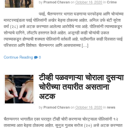
by
Pramod Chavan
on
October 16, 2020
in
Crime
पवई, चैतन्यनगर भागात घडणाऱ्या घरफोड्या आणि चोऱ्यांच्या
मास्टरमाइंडला पवई पोलिसांनी अखेर बेड्या ठोकल्या आहेत. अनिल उर्फ बंटी सुरेश
वर्मा (२८) असे अटक करण्यात आलेल्या आरोपीचे नाव आहे. पोलिसांनी त्याच्याकडून
सोन्याचे दागिने, लॅपटॉप हस्तगत केले आहेत. अजूनही काही चोऱ्यांची उकल
त्याच्याकडून होण्याची शक्यता पोलिसांनी वर्तवली आहे. पाठीमागील काही दिवसात पवई
परिसरात आणि विशेषतः चैतन्यनगर आणि आसपासच्या […]
Continue Reading
0
टीव्ही पळवणाऱ्या चोराला दुसऱ्या
चोरीच्या तयारीत असताना
अटक
by
Pramod Chavan
on
October 16, 2020
in
news
चैतन्यनगर भागातील एका घरातून टीव्ही चोरी करणाऱ्या चोरट्याला पोलिसांनी १२
तासाच्या आत बेड्या ठोकल्या आहेत. सुनुज गुलाब सरोज (२०) असे अटक करण्यात