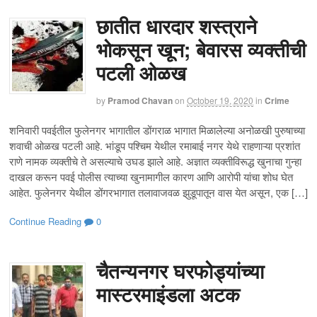
छातीत धारदार शस्त्राने
भोकसून खून; बेवारस व्यक्तीची
पटली ओळख
by
Pramod Chavan
on
October 19, 2020
in
Crime
शनिवारी पवईतील फुलेनगर भागातील डोंगराळ भागात मिळालेल्या अनोळखी पुरुषाच्या
शवाची ओळख पटली आहे. भांडूप पश्चिम येथील रमाबाई नगर येथे राहणाऱ्या प्रशांत
राणे नामक व्यक्तीचे ते असल्याचे उघड झाले आहे. अज्ञात व्यक्तीविरूद्ध खुनाचा गुन्हा
दाखल करून पवई पोलीस त्याच्या खुनामागील कारण आणि आरोपी यांचा शोध घेत
आहेत. फुलेनगर येथील डोंगरभागात तलावाजवळ झुडूपातून वास येत असून, एक […]
Continue Reading
0
चैतन्यनगर घरफोड्यांच्या
मास्टरमाइंडला अटक