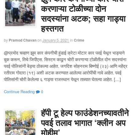
करणाऱ्या टोळीच्या दोन
सदस्यांना अटक; सहा गाड्या
हस्तगत
by
Pramod Chavan
on
January 5, 2021
in
Crime
@प्रमोद चव्हाण झुम कार कंपनीची हुंडाई क्रेटा मोटार कार पवई येथून भाड्याने
बुक करून, तिचे जिपीएस. सिस्टम काढून चोरी करणाऱ्या टोळीतील दोन सदस्यांना
पवई पोलिसांनी बेड्या ठोकल्या आहेत. जगदिश सोहनराम बिष्णोई (२३) आणि महेंद्र
रतीराम गोदारा (१९) अशी अटक करण्यात आलेल्या आरोपींची नावे आहेत. पवई
पोलिसांनी चोरी केलेल्या ६ गाड्या राजस्थान येथून ताब्यात घेतल्या आहेत. […]
Continue Reading
0
हॅपी टू हेल्प फाउंडेशनच्यावतीने
पवई तलाव भागात ‘क्लीन अप
मोहीम’