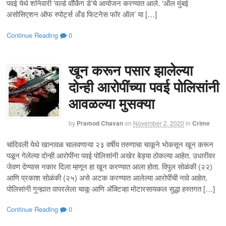
पवई येथे शनिवारी ‘वर्ल्ड वॉकिंग डे’चे आयोजन करण्यात आले. ‘ऑल मुंबई
असोसिएशन ऑफ स्पोर्ट्स अँड फिटनेस फॉर ऑल’ या […]
Continue Reading
0
खून करून पसार झालेल्या
दोन्ही आरोपींच्या पवई पोलिसांनी
आवळल्या मुसक्या
by
Pramod Chavan
on
November 2, 2020
in
Crime
चांदिवली येथे खानावळ चालवणाऱ्या २३ वर्षीय तरुणाचा चाकूने भोकसून खून करून
पळून गेलेल्या दोन्ही आरोपींना पवई पोलिसांनी अखेर बेड्या ठोकल्या आहेत. उधारीवर
जेवण देण्यास नकार दिला म्हणून हा खून करण्यात आला होता. विपुल सोळंकी (२२)
आणि प्रकाश सोळंकी (२५) असे अटक करण्यात आलेल्या आरोपींची नावे आहेत.
पोलिसांनी गुन्ह्यात वापरलेला चाकू आणि अ‍ॅक्टिव्हा मोटारसायकल सुद्धा हस्तगत […]
Continue Reading
0