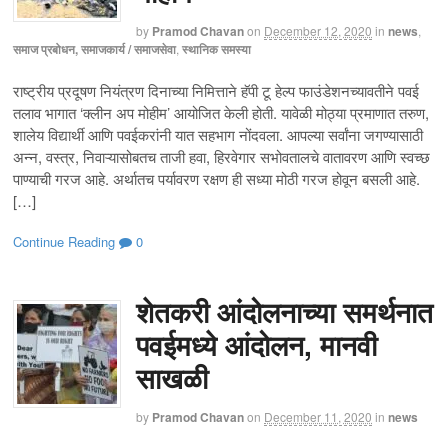
by
Pramod Chavan
on
December 12, 2020
in
news
,
समाज प्रबोधन, समाजकार्य / समाजसेवा
,
स्थानिक समस्या
राष्ट्रीय प्रदूषण नियंत्रण दिनाच्या निमित्ताने हॅपी टू हेल्प फाउंडेशनच्यावतीने पवई
तलाव भागात ‘क्लीन अप मोहीम’ आयोजित केली होती. यावेळी मोठ्या प्रमाणात तरुण,
शालेय विद्यार्थी आणि पवईकरांनी यात सहभाग नोंदवला. आपल्या सर्वांना जगण्यासाठी
अन्न, वस्त्र, निवाऱ्यासोबतच ताजी हवा, हिरवेगार सभोवतालचे वातावरण आणि स्वच्छ
पाण्याची गरज आहे. अर्थातच पर्यावरण रक्षण ही सध्या मोठी गरज होवून बसली आहे.
[…]
Continue Reading
0
शेतकरी आंदोलनाच्या समर्थनात
पवईमध्ये आंदोलन, मानवी
साखळी
by
Pramod Chavan
on
December 11, 2020
in
news