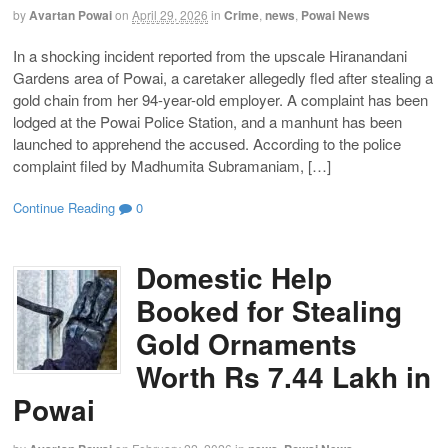
by
Avartan Powai
on
April 29, 2026
in
Crime
,
news
,
Powai News
In a shocking incident reported from the upscale Hiranandani
Gardens area of Powai, a caretaker allegedly fled after stealing a
gold chain from her 94-year-old employer. A complaint has been
lodged at the Powai Police Station, and a manhunt has been
launched to apprehend the accused. According to the police
complaint filed by Madhumita Subramaniam, […]
Continue Reading
0
Domestic Help
Booked for Stealing
Gold Ornaments
Worth Rs 7.44 Lakh in
Powai