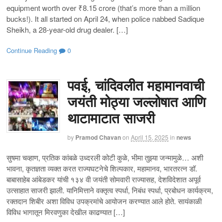
equipment worth over ₹8.15 crore (that’s more than a million
bucks!). It all started on April 24, when police nabbed Sadique
Sheikh, a 28-year-old drug dealer. […]
Continue Reading
0
पवई, चांदिवलीत महामानवाची
जयंती मोठ्या जल्लोषात आणि
थाटामाटात साजरी
by
Pramod Chavan
on
April 15, 2025
in
news
सुषमा चव्हाण, प्रतिक कांबळे उध्दरली कोटी कुळे, भीमा तुझ्या जन्मामुळे… अशी
भावना, कृतज्ञता व्यक्त करत राज्यघटनेचे शिल्पकार, महामानव, भारतरत्न डॉ.
बाबासाहेब आंबेडकर यांची १३४ वी जयंती सोमवारी राज्यासह, देशविदेशात अपूर्व
उत्साहात साजरी झाली. यानिमित्ताने वक्तृत्व स्पर्धा, निबंध स्पर्धा, प्रबोधन कार्यक्रम,
रक्तदान शिबीर अशा विविध उपक्रमांचे आयोजन करण्यात आले होते. सायंकाळी
विविध भागातून मिरवणुका देखील काढण्यात […]