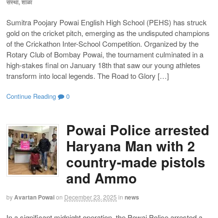
संस्था, शाळा
Sumitra Poojary ​Powai English High School (PEHS) has struck
gold on the cricket pitch, emerging as the undisputed champions
of the Crickathon Inter-School Competition. Organized by the
Rotary Club of Bombay Powai, the tournament culminated in a
high-stakes final on January 18th that saw our young athletes
transform into local legends. ​The Road to Glory […]
Continue Reading
0
Powai Police arrested
Haryana Man with 2
country-made pistols
and Ammo
by
Avartan Powai
on
December 23, 2025
in
news
In a significant midnight operation, the Powai Police arrested a