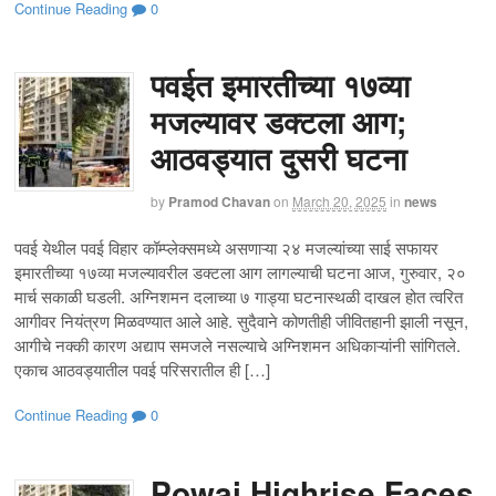
Continue Reading
0
पवईत इमारतीच्या १७व्या
मजल्यावर डक्टला आग;
आठवड्यात दुसरी घटना
by
Pramod Chavan
on
March 20, 2025
in
news
पवई येथील पवई विहार कॉम्प्लेक्समध्ये असणाऱ्या २४ मजल्यांच्या साई सफायर
इमारतीच्या १७व्या मजल्यावरील डक्टला आग लागल्याची घटना आज, गुरुवार, २०
मार्च सकाळी घडली. अग्निशमन दलाच्या ७ गाड्या घटनास्थळी दाखल होत त्वरित
आगीवर नियंत्रण मिळवण्यात आले आहे. सुदैवाने कोणतीही जीवितहानी झाली नसून,
आगीचे नक्की कारण अद्याप समजले नसल्याचे अग्निशमन अधिकाऱ्यांनी सांगितले.
एकाच आठवड्यातील पवई परिसरातील ही […]
Continue Reading
0
Powai Highrise Faces