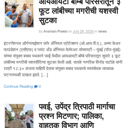
आयआयटी बॉम्बे परिसरातून ३
फूट लांबीच्या मगरीची यशस्वी
सुटका
by
Avartan Powai
on
July 26, 2026
in
news
इंटरनॅशनल ऑर्गनायझेशन फॉर ॲनिमल प्रोटेक्शन (ओ.आय.पी.ए.), अम्मा केअर
फाउंडेशन (एसीएफ) व प्लांट अँड ॲनिमल वेल्फेअर सोसायटी – मुंबई (पॉज-मुंबई)
यांच्या संयुक्त बचाव पथकाने पवई येथील आयआयटी बॉम्बे परिसरातून सुमारे ३ फूट
लांबीच्या मगरीची यशस्वीरित्या सुटका केली आहे. सतर्क नागरिक विनोद पाटोळे यांनी
रात्री १२:३० वाजता माहिती देताच संयुक्त बचाव पथकाचे स्वयंसेवक तात्काळ
घटनास्थळी दाखल झाले. […]
Continue Reading
0
पवई, उपेंद्र त्रिपाठी मार्गाचा
प्रश्न मिटणार; पालिका,
वाहतूक विभाग आणि