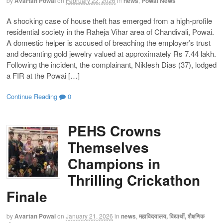
by
Avartan Powai
on
February 22, 2026
in
news
,
Powai News
A shocking case of house theft has emerged from a high-profile
residential society in the Raheja Vihar area of Chandivali, Powai.
A domestic helper is accused of breaching the employer’s trust
and decanting gold jewelry valued at approximately Rs 7.44 lakh.
Following the incident, the complainant, Niklesh Dias (37), lodged
a FIR at the Powai […]
Continue Reading
0
PEHS Crowns
Themselves
Champions in
Thrilling Crickathon
Finale
by
Avartan Powai
on
January 21, 2026
in
news
,
महाविदयालय, विद्यार्थी, शैक्षणिक