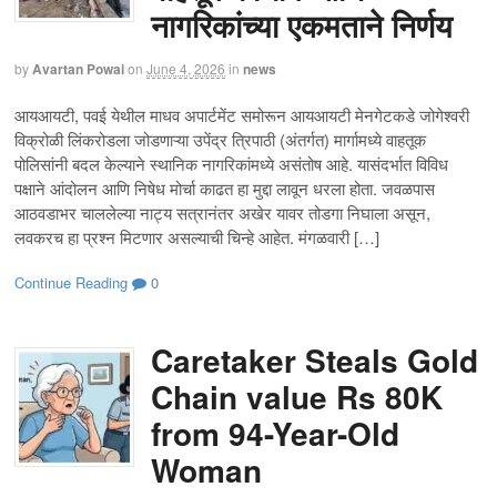
नागरिकांच्या एकमताने निर्णय
by
Avartan Powai
on
June 4, 2026
in
news
आयआयटी, पवई येथील माधव अपार्टमेंट समोरून आयआयटी मेनगेटकडे जोगेश्वरी
विक्रोळी लिंकरोडला जोडणाऱ्या उपेंद्र त्रिपाठी (अंतर्गत) मार्गामध्ये वाहतूक
पोलिसांनी बदल केल्याने स्थानिक नागरिकांमध्ये असंतोष आहे. यासंदर्भात विविध
पक्षाने आंदोलन आणि निषेध मोर्चा काढत हा मुद्दा लावून धरला होता. जवळपास
आठवडाभर चाललेल्या नाट्य सत्रानंतर अखेर यावर तोडगा निघाला असून,
लवकरच हा प्रश्न मिटणार असल्याची चिन्हे आहेत. मंगळवारी […]
Continue Reading
0
Caretaker Steals Gold
Chain value Rs 80K
from 94-Year-Old
Woman