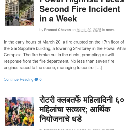
Second Fire Incident
in a Week
by
Pramod Chavan
on
March 20, 2025
in
news
In the early hours of March 20, a fire erupted on the 17th floor of
the Sai Sapphire building, a towering 24-storey in the Powai Vihar
Complex. The fire broke out in the ducts, prompting a swift
response from the fire department. No less than seven fire
engines raced to the scene, managing to control […]
Continue Reading
0
रोटरी क्लबतर्फे महिलादिनी ६०
महिलांचा सत्कार; आर्थिक
नियोजनाचे धडे
by
Pramod Chavan
on
March 13, 2025
in
news