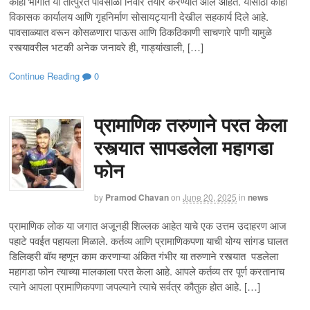
काही भागात या तात्पुरते पावसाळी निवारे तयार करण्यात आले आहेत. यासाठी काही
विकासक कार्यालय आणि गृहनिर्माण सोसायट्यानी देखील सहकार्य दिले आहे.
पावसाळ्यात वरून कोसळणारा पाऊस आणि ठिकठिकाणी साचणारे पाणी यामुळे
रस्त्यावरील भटकी अनेक जनावरे ही, गाड्यांखाली, […]
Continue Reading
0
प्रामाणिक तरुणाने परत केला
रस्त्यात सापडलेला महागडा
फोन
by
Pramod Chavan
on
June 20, 2025
in
news
प्रामाणिक लोक या जगात अजूनही शिल्लक आहेत याचे एक उत्तम उदाहरण आज
पहाटे पवईत पहायला मिळाले. कर्तव्य आणि प्रामाणिकपणा याची योग्य सांगड घालत
डिलिव्हरी बॉय म्हणून काम करणाऱ्या अंकित गंभीर या तरुणाने रस्त्यात पडलेला
महागडा फोन त्याच्या मालकाला परत केला आहे. आपले कर्तव्य तर पूर्ण करतानाच
त्याने आपला प्रामाणिकपणा जपल्याने त्याचे सर्वत्र कौतुक होत आहे. […]