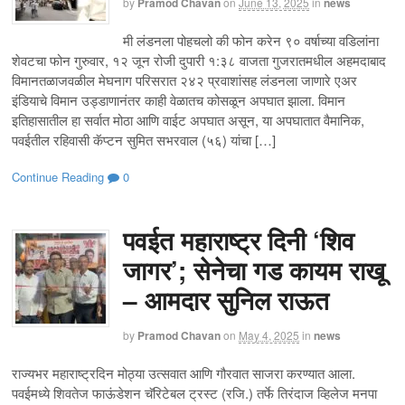
by
Pramod Chavan
on
June 13, 2025
in
news
मी लंडनला पोहचलो की फोन करेन ९० वर्षाच्या वडिलांना
शेवटचा फोन गुरुवार, १२ जून रोजी दुपारी १:३८ वाजता गुजरातमधील अहमदाबाद
विमानतळाजवळील मेघनाग परिसरात २४२ प्रवाशांसह लंडनला जाणारे एअर
इंडियाचे विमान उड्डाणानंतर काही वेळातच कोसळून अपघात झाला. विमान
इतिहासातील हा सर्वात मोठा आणि वाईट अपघात असून, या अपघातात वैमानिक,
पवईतील रहिवासी कॅप्टन सुमित सभरवाल (५६) यांचा […]
Continue Reading
0
पवईत महाराष्ट्र दिनी ‘शिव
जागर’; सेनेचा गड कायम राखू
– आमदार सुनिल राऊत
by
Pramod Chavan
on
May 4, 2025
in
news
राज्यभर महाराष्ट्रदिन मोठ्या उत्सवात आणि गौरवात साजरा करण्यात आला.
पवईमध्ये शिवतेज फाऊंडेशन चॅरिटेबल ट्रस्ट (रजि.) तर्फे तिरंदाज व्हिलेज मनपा