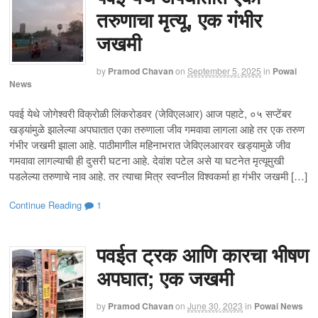
तरुणाचा मृत्यू, एक गंभीर
जखमी
by
Pramod Chavan
on
September 5, 2025
in
Powai
News
पवई येथे जोगेश्वरी विक्रोळी लिंकरोडवर (जेविएलआर) आज पहाटे, ०५ सप्टेंबर
खड्यांमुळे झालेल्या अपघातात एका तरुणाला जीव गमवावा लागला आहे तर एक तरुण
गंभीर जखमी झाला आहे. पाठीमागील महिनाभरात जेविएलआरवर खड्यामुळे जीव
गमवावा लागल्याची ही दुसरी घटना आहे. देवांश पटेल असे या घटनेत मृत्यूमुखी
पडलेल्या तरुणाचे नाव आहे. तर त्याचा मित्र स्वप्नील विश्वकर्मा हा गंभीर जखमी […]
Continue Reading
1
पवईत ट्रक आणि कारचा भीषण
अपघात; एक जखमी
by
Pramod Chavan
on
June 30, 2023
in
Powai News