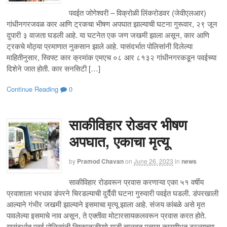
पवईत जोगेश्वरी – विक्रोळी लिंकरोडवर (जेवीएलआर)
गांधीनगरजवळ कार आणि ट्रकचा भीषण अपघात झाल्याची घटना गुरूवार, २९ जून
दुपारी ३ वाजता घडली आहे. या घटनेत एक जण जखमी झाला असून, कार आणि
ट्रकचे मोठ्या प्रमाणात नुकसान झाले आहे. यासंदर्भात पोलिसांनी दिलेल्या
माहितीनुसार, स्विफ्ट कार क्रमांक एमएच ०८ आर ८१३२ गांधीनगरकडून पवईच्या
दिशेने जात होती. कार सनसिटी […]
Continue Reading
0
साकीविहार रोडवर भीषण
अपघात, एकाचा मृत्यू
by
Pramod Chavan
on
June 26, 2023
in
news
साकीविहार रोडवरून प्रवास करणाऱ्या एका ५१ वर्षीय
प्रवाशाला भरधाव डंपरने चिरडल्याची दुर्दैवी घटना गुरुवारी पवईत घडली. डंपरखाली
आल्याने गंभीर जखमी झाल्याने इसमाचा मृत्यू झाला आहे. संजय कांबळे असे मृत
पावलेल्या इसमाचे नाव असून, ते एक्तीवा मोटारसायकलवरून प्रवास करत होते.
यासंदर्भात पवई पोलिसांनी निष्काळजीपणे गाडी चालवत मृत्यूस कारणीभूत ठरल्याच्या