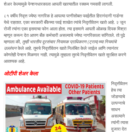
शेअर केल्यामुळे पेन्शनधारकाला आपली खात्यातील रक्कम गमवावी लागली.
८१ वर्षीय निवृत्त ज्येष्ठ नागरिक हे आपल्या पत्नीसोबत पवईतील हिरानंदानी गार्डन्स
येथे राहतात. एका सरकारी बँकेच्या पवई शाखेत त्यांचे निवृत्तीवेतन खाते आहे. २ जून
रोजी त्यांना एका इसमाचा फोन आला होता. त्या इसमाने आपली ओळख दिपक मिश्रा
म्हणून करून देत आपण बँक कर्मचारी असल्याचे ज्येष्ठ नागरिकाला सांगितले. तो पुढे
म्हणाला की,
तुम्ही
भारतीय दूरसंचार नियामक प्राधिकरण (ट्राय)च्या नियमांचे
उल्लंघन
केले आहे. तुमचे निवृत्तीवेतन खाते निलंबित केले जाईल आणि त्यानंतर
कोणतेही पेन्शन मिळणार नाही. त्यामुळे तुम्हाला तुमचे निवृत्तीवेतन खाते सुरक्षित करणे
आवश्यक आहे.
ओटीपी शेअर केला
निवृत्तीवेतन
हेच त्या
जोडप्याचे
उत्पन्नाचे
साधन
असल्याने
त्यांनी त्यास
दुजारा देत