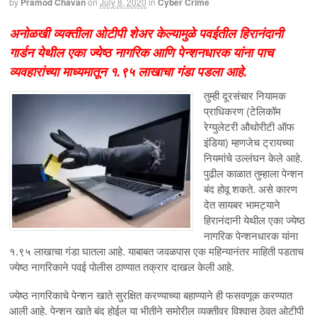
by
Pramod Chavan
on
July 8, 2020
in
Cyber Crime
अनोळखी व्यक्तीला ओटीपी शेअर केल्यामुळे पवईतील हिरानंदानी
गार्डन येथील एका ज्येष्ठ नागरिक आणि पेन्शनधारक यांना पाच
व्यवहारांच्या माध्यमातून १.९५ लाखाचा गंडा पडला आहे.
तुम्ही दूरसंचार नियामक
प्राधिकरण (टेलिकॉम
रेग्युलेटरी औथोरीटी ऑफ
इंडिया) म्हणजेच ट्रायच्या
नियमांचे उल्लंघन केले आहे.
पुढील काळात तुम्हाला पेन्शन
बंद होवू शकते. असे कारण
देत सायबर भामट्याने
हिरानंदानी येथील एका ज्येष्ठ
नागरिक पेन्शनधारक यांना
१.९५ लाखाचा गंडा घातला आहे. याबाबत जवळपास एक महिन्यानंतर माहिती पडताच
ज्येष्ठ नागरिकाने पवई पोलीस ठाण्यात तक्रार दाखल केली आहे.
ज्येष्ठ नागरिकाचे पेन्शन खाते सुरक्षित करण्याच्या बहाण्याने ही फसवणूक करण्यात
आली आहे. पेन्शन खाते बंद होईल या भीतीने समोरील व्यक्तीवर विश्वास ठेवत ओटीपी