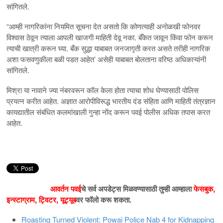
सांगितले.
“आम्ही नागरिकांना नियमित सूचना देत असतो कि कोणत्याही अनोळखी फोनवर
विश्वास ठेवून त्याला आपली खाजगी माहिती देवू नका. बँकेत जावून किंवा फोन करून
त्याची खात्री करून घ्या. बँक सुद्धा याबाबत जनजागृती करत असते तरीही नागरिक
अशा फसवणुकीला बळी पडत आहेत’ असेही याबाबत बोलताना वरिष्ठ अधिकाऱ्यांनी
सांगितले.
मिश्रा या नावाने ज्या नंबरवरून कॉल केला होता त्याचा शोध घेण्यासाठी पोलिस
प्रयत्न करीत आहेत. अज्ञात आरोपीविरूद्ध भारतीय दंड संहिता आणि माहिती तंत्रज्ञान
कायद्यातील संबंधित कलमांखाली गुन्हा नोंद करून पवई पोलीस अधिक तपास करत
आहेत.
आवर्तन
पवई
चे सर्व अपडेट्स मिळवण्यासाठी तुम्ही आम्हाला
फेसबुक
,
इन्स्टाग्राम
,
ट्विटर
,
यूट्यूब
वर फॉलो करू शकता.
Roasting Turned Violent: Powai Police Nab 4 for Kidnapping