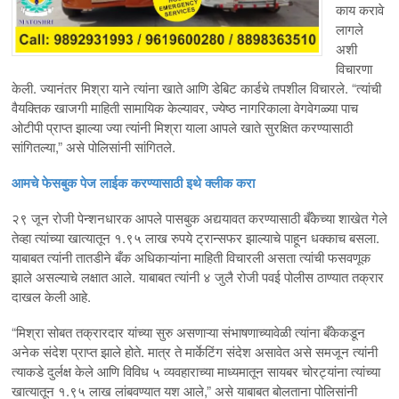
काय करावे
लागले
अशी
विचारणा
केली. ज्यानंतर मिश्रा याने त्यांना खाते आणि डेबिट कार्डचे तपशील विचारले. “त्यांची
वैयक्तिक खाजगी माहिती सामायिक केल्यावर, ज्येष्ठ नागरिकाला वेगवेगळ्या पाच
ओटीपी प्राप्त झाल्या ज्या त्यांनी मिश्रा याला आपले खाते सुरक्षित करण्यासाठी
सांगितल्या,” असे पोलिसांनी सांगितले.
आमचे फेसबुक पेज लाईक करण्यासाठी इथे क्लीक करा
२९ जून रोजी पेन्शनधारक आपले पासबुक अद्ययावत करण्यासाठी बँकेच्या शाखेत गेले
तेव्हा त्यांच्या खात्यातून १.९५ लाख रुपये ट्रान्सफर झाल्याचे पाहून धक्काच बसला.
याबाबत त्यांनी तातडीने बँक अधिकाऱ्यांना माहिती विचारली असता त्यांची फसवणूक
झाले असल्याचे लक्षात आले. याबाबत त्यांनी ४ जुलै रोजी पवई पोलीस ठाण्यात तक्रार
दाखल केली आहे.
“मिश्रा सोबत तक्रारदार यांच्या सुरु असणाऱ्या संभाषणाच्यावेळी त्यांना बँकेकडून
अनेक संदेश प्राप्त झाले होते. मात्र ते मार्केटिंग संदेश असावेत असे समजून त्यांनी
त्याकडे दुर्लक्ष केले आणि विविध ५ व्यवहाराच्या माध्यमातून सायबर चोरट्यांना त्यांच्या
खात्यातून १.९५ लाख लांबवण्यात यश आले,” असे याबाबत बोलताना पोलिसांनी