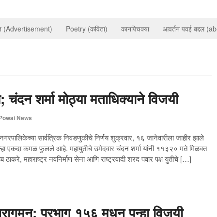
ात (Advertisement)
Poetry (कविता)
कानपिचक्या
आवर्तन पवई बद्दल (a
 चंदन शर्मा मोठ्या मताधिक्याने विजयी
Powai News
हानगरपालिकेच्या सार्वत्रिक निवडणुकीचे निर्णय शुक्रवार, १६ जानेवारीला जाहीर झाले
न्हा एकदा कमळ फुलले आहे. महायुतीचे उमेदवार चंदन शर्मा यांनी ११३२० मते मिळवत
ाकरे, महाराष्ट्र नवनिर्माण सेना आणि राष्ट्रवादी शरद पवार पक्ष युतीचे […]
ुनरागमन; प्रभाग १५६ मधून पुन्हा विजयी