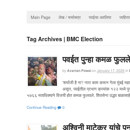
Main Page
लेख / चर्चासत्र
पवईचा अवलिया
जाहिर
Tag Archives | BMC Election
पवईत पुन्हा कमळ फुलले;
by
Avartan Powai
on
January 17, 2026
in
‘शर्माजी है ना’! नारा काम करून गेला मुंबई म
असून, पवईतील प्रभाग क्रमांक १२२ मध्ये पु
५७६६ मताधिक्याने विजयी होत कमळ फुलवले. शिवसेना उद्धव बाळासाहेब ठ
Continue Reading
0
अश्विनी माटेकर यांचे प