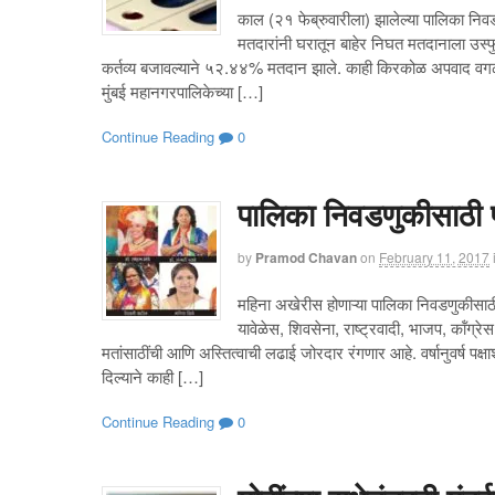
काल (२१ फेब्रुवारीला) झालेल्या पालिका निवड
मतदारांनी घरातून बाहेर निघत मतदानाला उस्
कर्तव्य बजावल्याने ५२.४४% मतदान झाले. काही किरकोळ अपवाद वगळता 
मुंबई महानगरपालिकेच्या […]
Continue Reading
0
पालिका निवडणुकीसाठी प
by
Pramod Chavan
on
February 11, 2017
महिना अखेरीस होणाऱ्या पालिका निवडणुकीसाठ
यावेळेस, शिवसेना, राष्ट्रवादी, भाजप, कॉंग्रे
मतांसाठींची आणि अस्तित्वाची लढाई जोरदार रंगणार आहे. वर्षानुवर्ष पक्ष
दिल्याने काही […]
Continue Reading
0