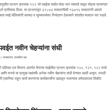
णुकीत प्रभाग क्रमांक १२२ जो पवईचा सर्वात मोठा भाग व्यापतो यातून मोठ्या प्रमाणात
फुर्त प्रतिसाद दिला. या प्रभागातून ३१८७३ मतदारांपैकी १६७१६ मतदारांनी आपले
पवई पोलिसांनी कायदा व सुव्यवस्थेवर नियंत्रण ठेवल्याने शांततेत मतदान पार पडले.
वईत नवीन चेहऱ्यांना संधी
in
राजकारण, राजकीय पक्ष
ी पालिका एस विभागा अंतर्गत येणाऱ्या पवईतील प्रभाग क्रमांक १२०, १२१, १२२ मध्ये
स आणि मनसे या प्रमुख पक्षांतर्फे अनेक नवीन चेहऱ्यांना संधी देण्यात आली असून, मराठी
ाशी एकनिष्ठ राहून कार्य करणाऱ्या कार्यकर्त्यांना डावलून भलत्याच उमेदवाराला तिकीट