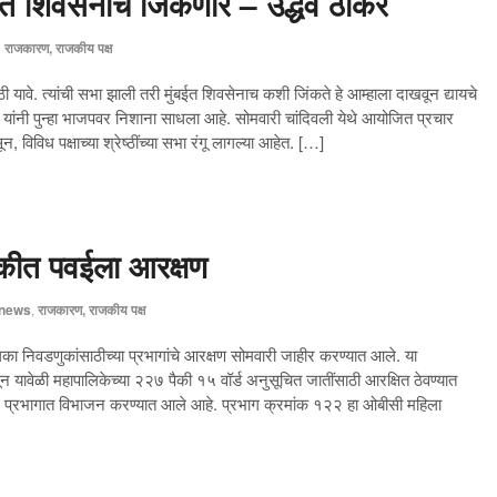
ंबईत शिवसेनाच जिंकणार – उद्धव ठाकरे
n
राजकारण, राजकीय पक्ष
ाठी यावे. त्यांची सभा झाली तरी मुंबईत शिवसेनाच कशी जिंकते हे आम्हाला दाखवून द्यायचे
े यांनी पुन्हा भाजपवर निशाना साधला आहे. सोमवारी चांदिवली येथे आयोजित प्रचार
िविध पक्षाच्या श्रेष्ठींच्या सभा रंगू लागल्या आहेत. […]
कीत पवईला आरक्षण
news
,
राजकारण, राजकीय पक्ष
लिका निवडणुकांसाठीच्या प्रभागांचे आरक्षण सोमवारी जाहीर करण्यात आले. या
 यावेळी महापालिकेच्या २२७ पैकी १५ वॉर्ड अनुसूचित जातींसाठी आरक्षित ठेवण्यात
्रभागात विभाजन करण्यात आले आहे. प्रभाग क्रमांक १२२ हा ओबीसी महिला