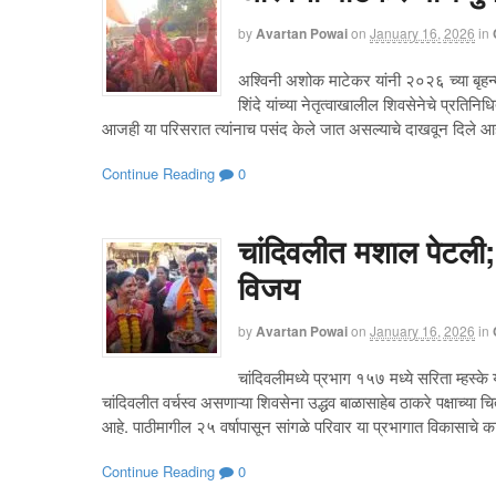
by
Avartan Powai
on
January 16, 2026
in
अश्विनी अशोक माटेकर यांनी २०२६ च्या बृह
शिंदे यांच्या नेतृत्वाखालील शिवसेनेचे प्रत
आजही या परिसरात त्यांनाच पसंद केले जात असल्याचे दाखवून दिले आहे.
Continue Reading
0
चांदिवलीत मशाल पेटली; 
विजय
by
Avartan Powai
on
January 16, 2026
in
चांदिवलीमध्ये प्रभाग १५७ मध्ये सरिता म्हस्के
चांदिवलीत वर्चस्व असणाऱ्या शिवसेना उद्धव बाळासाहेब ठाकरे पक्षाच्
आहे. पाठीमागील २५ वर्षापासून सांगळे परिवार या प्रभागात विकासाचे का
Continue Reading
0