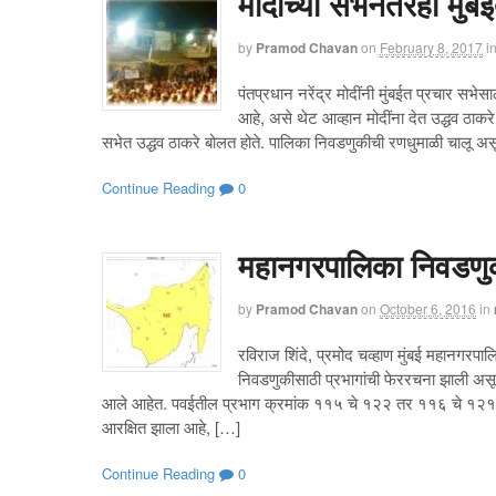
मोदींच्या सभेनंतरही मु
by
Pramod Chavan
on
February 8, 2017
i
पंतप्रधान नरेंद्र मोदींनी मुंबईत प्रचार सभेस
आहे, असे थेट आव्हान मोदींना देत उद्धव ठाकर
सभेत उद्धव ठाकरे बोलत होते. पालिका निवडणुकीची रणधुमाळी चालू असून, व
Continue Reading
0
महानगरपालिका निवडणु
by
Pramod Chavan
on
October 6, 2016
in
रविराज शिंदे, प्रमोद चव्हाण मुंबई महानगरपा
निवडणुकीसाठी प्रभागांची फेररचना झाली असून
आले आहेत. पवईतील प्रभाग क्रमांक ११५ चे १२२ तर ११६ चे १२१ प
आरक्षित झाला आहे, […]
Continue Reading
0